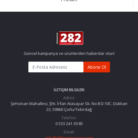
Güncel kampanya ve ürünlerden haberdar olun!
Abone Ol
İLETIŞIM BILGILERI
Adres:
Şehsinan Mahallesi, Şht. İrfan Atasayar Sk. No:8 D:10C. Dükkan
23, 59860 Çorlu/Tekirdağ
Telefon:
0 533 241 39 85
Email:
info@282promosyon.com