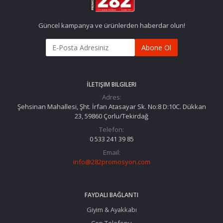
Güncel kampanya ve ürünlerden haberdar olun!
Abone Ol
İLETIŞIM BILGILERI
Adres:
Şehsinan Mahallesi, Şht. İrfan Atasayar Sk. No:8 D:10C. Dükkan
23, 59860 Çorlu/Tekirdağ
Telefon:
0 533 241 39 85
Email:
info@282promosyon.com
FAYDALI BAĞLANTI
Giyim & Ayakkabı
Cep Telefonu