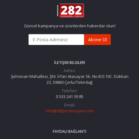
Güncel kampanya ve ürünlerden haberdar olun!
Abone Ol
İLETIŞIM BILGILERI
Adres:
Şehsinan Mahallesi, Şht. İrfan Atasayar Sk. No:8 D:10C. Dükkan
23, 59860 Çorlu/Tekirdağ
Telefon:
0 533 241 39 85
Email:
info@282promosyon.com
FAYDALI BAĞLANTI