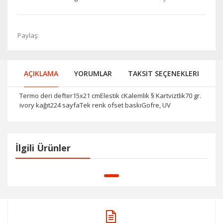
Paylaş:
AÇIKLAMA
YORUMLAR
TAKSIT SEÇENEKLERI
Termo deri defter15x21 cmElestik cKalemlik § Kartviztlik70 gr.
ivory kağıt224 sayfaTek renk ofset baskıGofre, UV
İlgili Ürünler