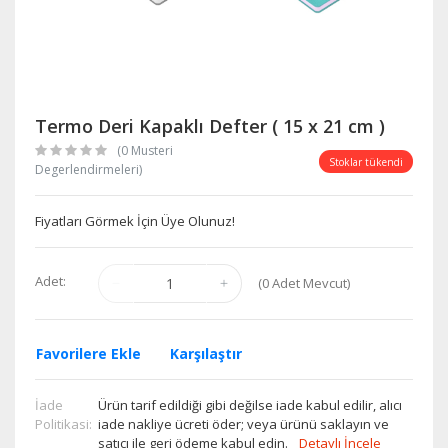
Termo Deri Kapaklı Defter ( 15 x 21 cm )
(0 Musteri
Stoklar tükendi
Degerlendirmeleri)
Fiyatları Görmek İçin Üye Olunuz!
Adet:
(
0
Adet Mevcut)
Favorilere Ekle
Karşılaştır
İade
Ürün tarif edildiği gibi değilse iade kabul edilir, alıcı
Politikasi:
iade nakliye ücreti öder; veya ürünü saklayın ve
satıcı ile geri ödeme kabul edin.
Detaylı İncele